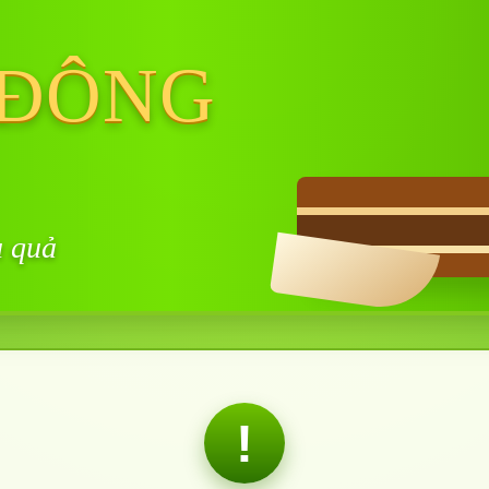
 ĐÔNG
u quả
!