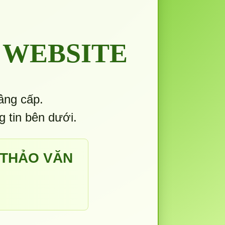
 WEBSITE
âng cấp.
g tin bên dưới.
 THẢO VĂN