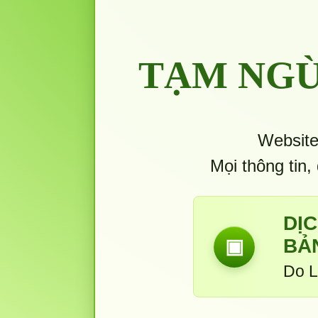
TẠM NGỪ
Website
Mọi thông tin,
DỊ
BẢ
▣
Do L