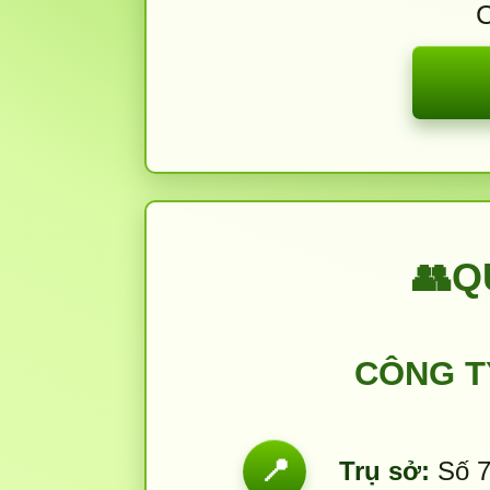
C
👥
Q
CÔNG T
📍
Trụ sở:
Số 7