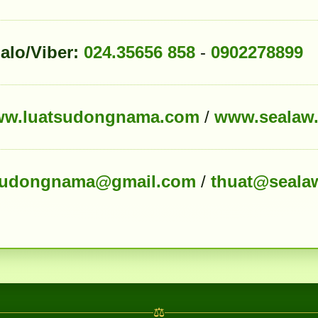
alo/Viber:
024.35656 858
-
0902278899
w.luatsudongnama.com
/
www.sealaw
sudongnama@gmail.com
/
thuat@seala
⚖