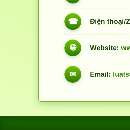
☎
Điện thoại/Z
🌐
Website:
ww
✉
Email:
luat