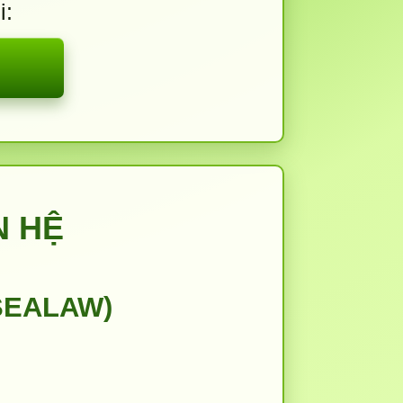
i:
N HỆ
SEALAW)